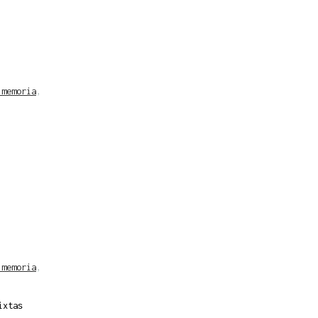
 memoria
,
 memoria
,
ixtas