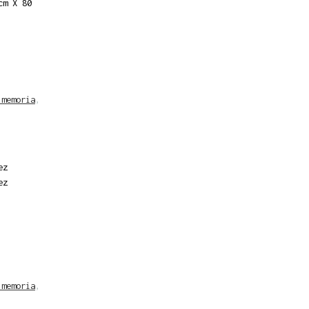
cm X 80
 memoria
,
ez
ez
 memoria
,