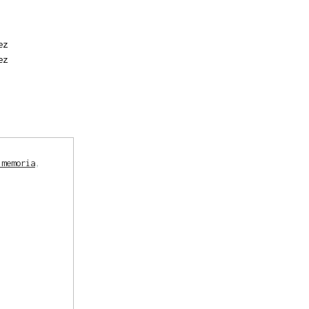
ez
ez
 memoria
,