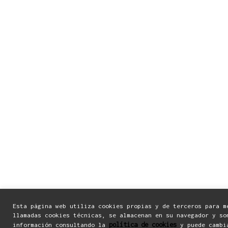
Esta página web utiliza cookies propias y de terceros para m
llamadas cookies técnicas, se almacenan en su navegador y so
política de cookies
información consultando la
y puede cambi